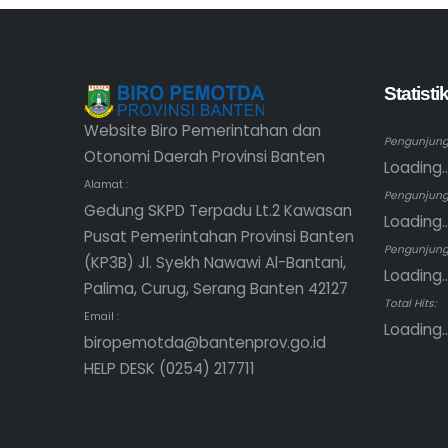
Statist
Website Biro Pemerintahan dan
Pengunjung 
Otonomi Daerah Provinsi Banten
Loading..
Alamat :
Pengunjung
Gedung SKPD Terpadu Lt.2 Kawasan
Loading..
Pusat Pemerintahan Provinsi Banten
Pengunjung 
(KP3B) Jl. Syekh Nawawi Al-Bantani,
Loading..
Palima, Curug, Serang Banten 42127
Total Hits:
Email :
Loading..
biropemotda@bantenprov.go.id
HELP DESK (0254) 217711