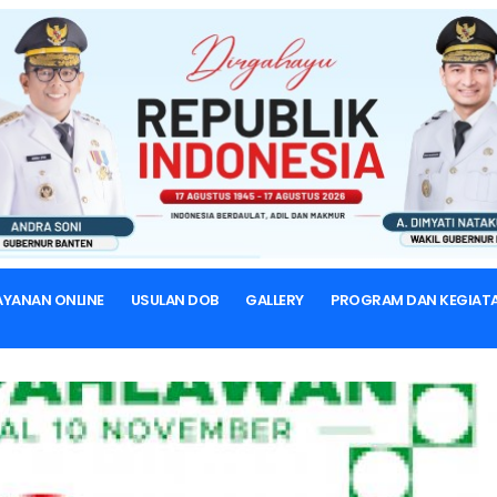
BERANDA
BERITA & ARTIKEL
ARTIKEL
AYANAN ONLINE
USULAN DOB
GALLERY
PROGRAM DAN KEGIAT