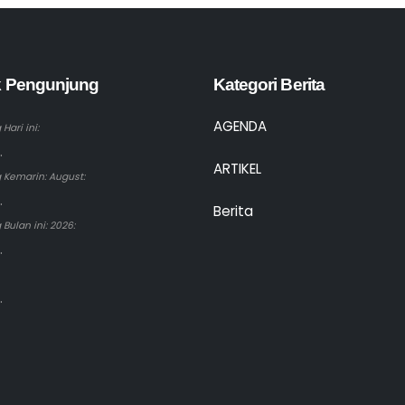
ik Pengunjung
Kategori Berita
AGENDA
Hari ini:
.
ARTIKEL
 Kemarin: August:
.
Berita
Bulan ini: 2026:
.
.