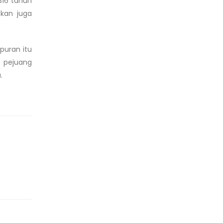
316 tahun
skan juga
puran itu
n pejuang
.