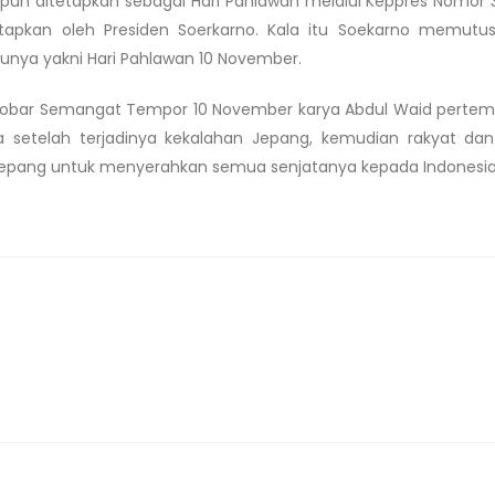
pun ditetapkan sebagai Hari Pahlawan melalui Keppres Nomor 
tapkan oleh Presiden Soerkarno. Kala itu Soekarno memutu
atunya yakni Hari Pahlawan 10 November.
gobar Semangat Tempor 10 November karya Abdul Waid pertem
la setelah terjadinya kekalahan Jepang, kemudian rakyat da
Jepang untuk menyerahkan semua senjatanya kepada Indonesia